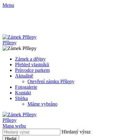
Menu
Přílepy
Zámek a dějiny
Přehled vlastníků
Průvodce parkem
Aktuálně
Otevření zámku Přílepy
Fotogalerie
Kontakt
Sbírka
Máme vybráno
Přílepy
Mapa webu
Hledaný výraz
Hledat